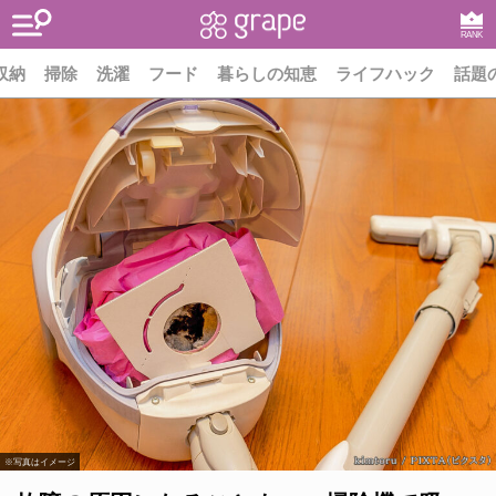
RANK
収納
掃除
洗濯
フード
暮らしの知恵
ライフハック
話題
※写真はイメージ