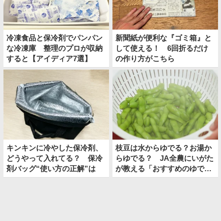
冷凍食品と保冷剤でパンパン
新聞紙が便利な『ゴミ箱』と
な冷凍庫 整理のプロが収納
して使える！ 6回折るだけ
すると【アイディア7選】
の作り方がこちら
キンキンに冷やした保冷剤、
枝豆は水からゆでる？お湯か
どうやって入れてる？ 保冷
らゆでる？ JA全農にいがた
剤バッグ“使い方の正解”は
が教える「おすすめのゆで
方」がこちら