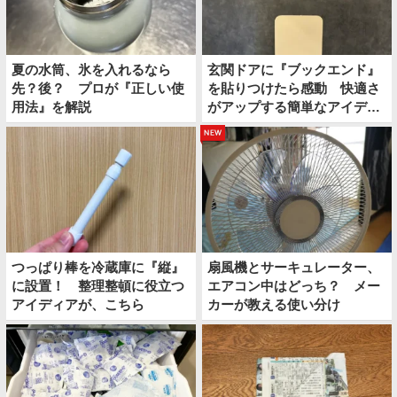
夏の水筒、氷を入れるなら
玄関ドアに『ブックエンド』
先？後？ プロが『正しい使
を貼りつけたら感動 快適さ
用法』を解説
がアップする簡単なアイディ
アとは
new
つっぱり棒を冷蔵庫に『縦』
扇風機とサーキュレーター、
に設置！ 整理整頓に役立つ
エアコン中はどっち？ メー
アイディアが、こちら
カーが教える使い分け