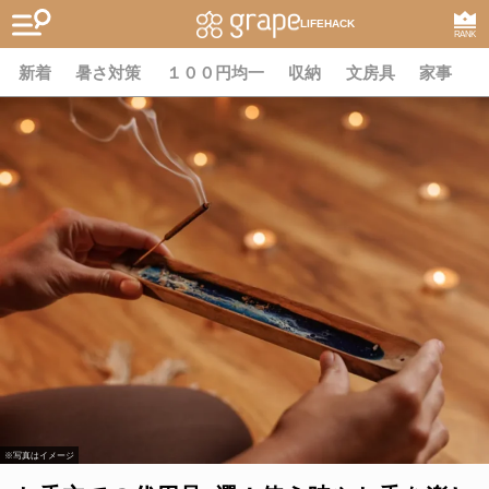
LIFEHACK
RANK
新着
暑さ対策
１００円均一
収納
文房具
家事
※写真はイメージ