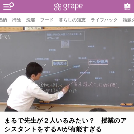
RANK
収納
掃除
洗濯
フード
暮らしの知恵
ライフハック
話題
まるで先生が２人いるみたい？ 授業のア
シスタントをするAIが有能すぎる