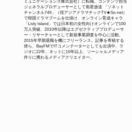
ミュニケーションズ株式会社）に転職。コンテンツ担当
ジェネラルプロデューサーとして衛星放送 「ソネット
チャンネル749」（現アジアドラマチックTV★So-net）
で韓国ドラマブームを仕掛け、オンライン育成キャラ
「Livly Island」では日本初の女性向けオンラインで100
万人突破、2010年以降はエグゼクティブプロデューサ
ー・リサーチャーとして新規事業調査を中心に活動。
2015年早期退職を機にフリーランス。記事を寄稿する
傍ら、BayFMでITコメンテーターとしても出演中、ラ
ジオに22年、ネットに10年以上、ソーシャルメディア
作りに携わるメディアクリエイター。