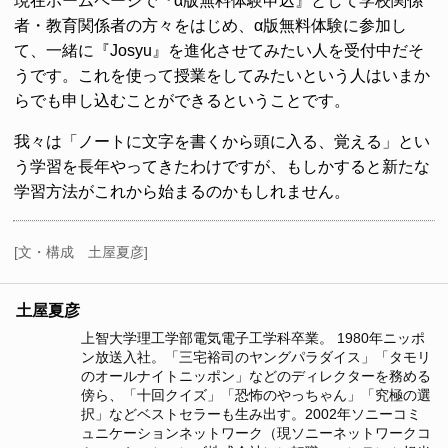
現在ホームページで『α版無料体験申込』として学校関係
者・教育関係者の方々をはじめ、α版無料体験に参加し
て、一緒に『Josyu』を進化させてみたい人を受付中だそ
うです。これを使って授業をしてみたいという人はいまか
らでも申し込むことができるということです。
我々は「ノートに文字を書くから頭に入る、覚える」とい
う学習を長年やってきたわけですが、もしかすると新たな
学習方法がこれから始まるのかもしれません。
[文・構成 土屋夏彦]
土屋夏彦
上智大学理工学部電気電子工学科卒業。 1980年ニッポ
ン放送入社。「三宅裕司のヤングパラダイス」「タモリ
のオールナイトニッポン」などのディレクターを務める
傍ら、「十回クイズ」「恐怖のやっちゃん」「究極の選
択」などベストセラーも生み出す。2002年ソニーコミ
ュニケーションネットワーク（現ソニーネットワークコ