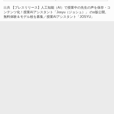
称、ChatGPTの回答が完璧
出典
【プレスリリース】人工知能（AI）で授業中の先生の声を保存・コ
ンテンツ化！授業AIアシスタント「Josyu（ジョシュ）」 のα版公開。
無料体験＆モデル校を募集
／
授業AIアシスタント「JOSYU」