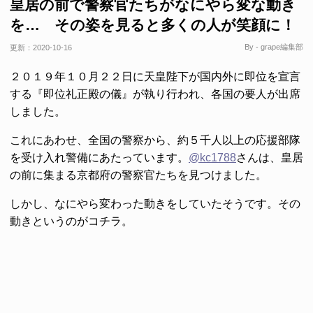
皇居の前で警察官たちがなにやら変な動き
を… その姿を見ると多くの人が笑顔に！
By - grape編集部
更新：
2020-10-16
２０１９年１０月２２日に天皇陛下が国内外に即位を宣言
する『即位礼正殿の儀』が執り行われ、各国の要人が出席
しました。
これにあわせ、全国の警察から、約５千人以上の応援部隊
を受け入れ警備にあたっています。
@kc1788
さんは、皇居
の前に集まる京都府の警察官たちを見つけました。
しかし、なにやら変わった動きをしていたそうです。その
動きというのがコチラ。