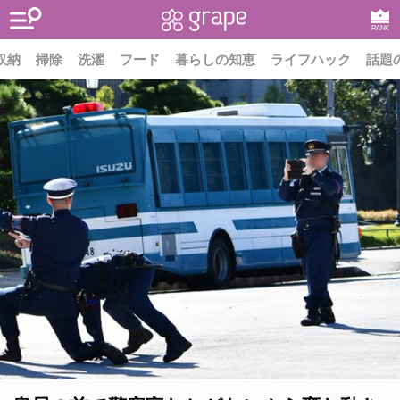
RANK
収納
掃除
洗濯
フード
暮らしの知恵
ライフハック
話題