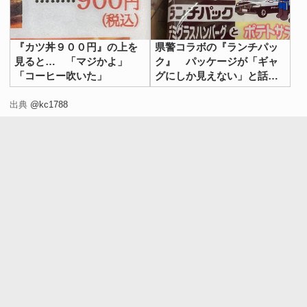
『カツ丼９００円』の上を
県警コラボの『ランチパッ
見ると… 「マジかよ」
ク』 パッケージが「ギャ
「コーヒー吹いた」
グにしか見えない」と話題
に
出典
@kc1788