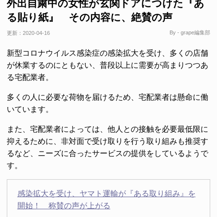
外出自粛中の女性が玄関ドアにつけた『あ
る貼り紙』 その内容に、絶賛の声
By - grape編集部
更新：
2020-04-16
新型コロナウイルス感染症の感染拡大を受け、多くの店舗
が休業するのにともない、普段以上に需要が高まりつつあ
る宅配業者。
多くの人に必要な荷物を届けるため、宅配業者は懸命に働
いています。
また、宅配業者によっては、他人との接触を必要最低限に
抑えるために、非対面で受け取りを行う取り組みも推奨す
るなど、ニーズに合ったサービスの提供をしているようで
す。
感染拡大を受け、ヤマト運輸が『ある取り組み』を
開始！ 称賛の声が上がる