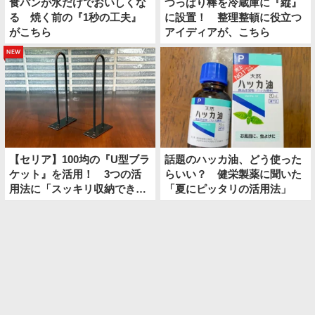
食パンが水だけでおいしくな
つっぱり棒を冷蔵庫に『縦』
る 焼く前の『1秒の工夫』
に設置！ 整理整頓に役立つ
がこちら
アイディアが、こちら
new
【セリア】100均の『U型ブラ
話題のハッカ油、どう使った
ケット』を活用！ 3つの活
らいい？ 健栄製薬に聞いた
用法に「スッキリ収納でき
「夏にピッタリの活用法」
た」