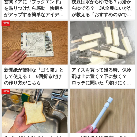
玄関ドアに『ブックエンド』
枝豆は水からゆでる？お湯か
を貼りつけたら感動 快適さ
らゆでる？ JA全農にいがた
がアップする簡単なアイディ
が教える「おすすめのゆで
アとは
方」がこちら
new
新聞紙が便利な『ゴミ箱』と
アイスを買って帰る時、保冷
して使える！ 6回折るだけ
剤は上に置く？下に敷く？
の作り方がこちら
ロッテに聞いた「溶けにくい
持ち帰り方」
new