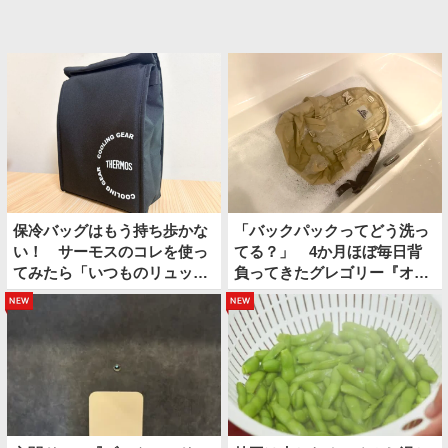
保冷バッグはもう持ち歩かな
「バックパックってどう洗っ
い！ サーモスのコレを使っ
てる？」 4か月ほぼ毎日背
てみたら「いつものリュック
負ってきたグレゴリー『オー
の中に保冷スペースができ
ルデイ』を…
new
new
た」