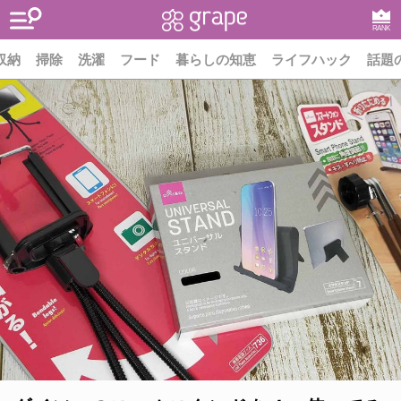
RANK
収納
掃除
洗濯
フード
暮らしの知恵
ライフハック
話題