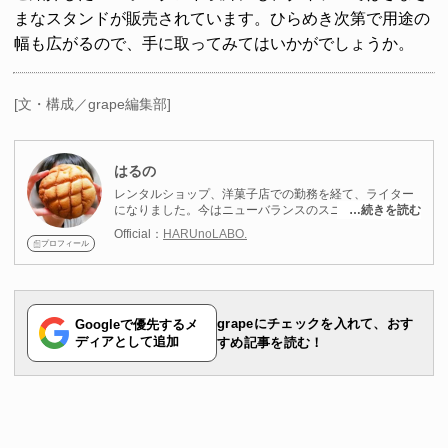
まなスタンドが販売されています。ひらめき次第で用途の
幅も広がるので、手に取ってみてはいかがでしょうか。
[文・構成／grape編集部]
はるの
レンタルショップ、洋菓子店での勤務を経て、ライター
になりました。今はニューバランスのスニーカーをメイ
…続きを読む
ンに靴店をまわって、チェックしています！ゲームと・
Official：
HARUnoLABO.
グルメを楽しむことが趣味です。セブンイレブンを始め
プロフィール
としたコンビニスイーツもよくチェックしています。甘
党の辛党。スニーカーなどのファッションアイテム、身
近な便利グッズ、食べ物についての情報を発信中です。
grapeにチェックを入れて、おす
Googleで優先するメ
ディアとして追加
すめ記事を読む！