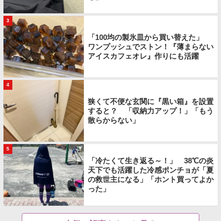
3
「100均の製氷皿から買い替えた」
ワンプッシュでストン！『薄まらない
アイスカフェオレ』作りにも活躍
4
狭くて不便な玄関に『黒い箱』を設置
すると？ 「収納力アップ！」「もう
散らからない」
5
「冷たくて生き返る～！」 38℃の炎
天下でも活躍した冷感ポンチョが「夏
の救世主になる」「ホント買ってよか
った」