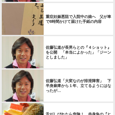
重症妊娠悪阻で入院中の娘へ 父が車
で8時間かけて届けた手紙の内容
佐藤弘道が長男らとの『４ショット』
を公開 「本当によかった」「ジーン
としました」
佐藤弘道「大変なのが排泄障害」 下
半身麻痺から１年、立てるようにはな
ったが…
舌がしびれたら危険！ 赤身魚の『ヒ