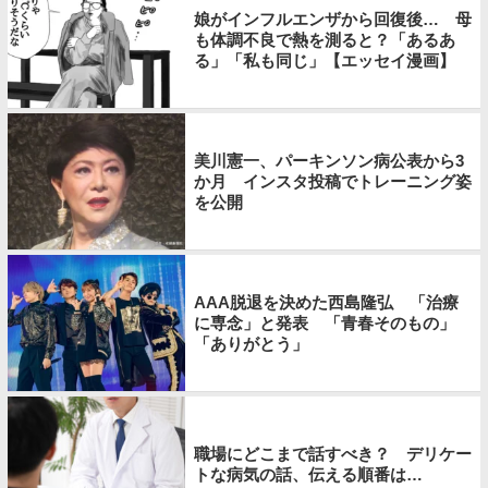
娘がインフルエンザから回復後… 母
も体調不良で熱を測ると？「あるあ
る」「私も同じ」【エッセイ漫画】
美川憲一、パーキンソン病公表から3
か月 インスタ投稿でトレーニング姿
を公開
AAA脱退を決めた西島隆弘 「治療
に専念」と発表 「青春そのもの」
「ありがとう」
職場にどこまで話すべき？ デリケー
トな病気の話、伝える順番は…