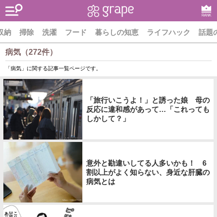
RANK
収納
掃除
洗濯
フード
暮らしの知恵
ライフハック
話題
病気（272件）
「病気」に関する記事一覧ページです。
「旅行いこうよ！」と誘った娘 母の
反応に違和感があって…「これっても
しかして？」
意外と勘違いしてる人多いかも！ 6
割以上がよく知らない、身近な肝臓の
病気とは