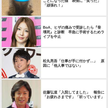
ことになった猫 表情に「笑った」
「頑張れ！」
BoA、ヒザの痛みで受診したら『骨
壊死』と診断 早急に手術するためラ
イブを中止
松丸亮吾「仕事が手に付かず…」 原
因に「他人事ではない」
佐藤弘道「入院してました」 報告に
「お疲れさまです」「祈っています」