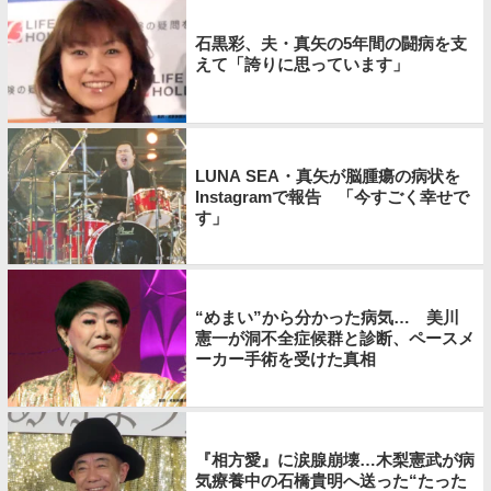
石黒彩、夫・真矢の5年間の闘病を支
えて「誇りに思っています」
LUNA SEA・真矢が脳腫瘍の病状を
Instagramで報告 「今すごく幸せで
す」
“めまい”から分かった病気… 美川
憲一が洞不全症候群と診断、ペースメ
ーカー手術を受けた真相
『相方愛』に涙腺崩壊…木梨憲武が病
気療養中の石橋貴明へ送った“たった