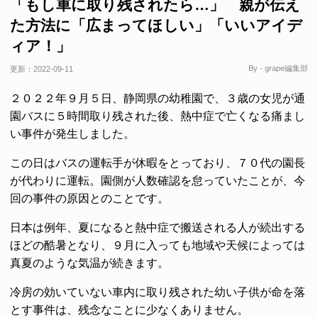
「もし車に取り残されたら…」 親が伝え
た方法に「広まってほしい」「いいアイデ
ィア！」
By - grape編集部
更新：
2022-09-11
２０２２年９月５日、静岡県の幼稚園で、３歳の女児が通
園バスに５時間取り残された後、熱中症で亡くなる痛まし
い事件が発生しました。
この日はバスの運転手が休暇をとっており、７０代の園長
が代わりに運転。園側が人数確認を怠っていたことが、今
回の事件の原因とのことです。
日本は例年、夏になると熱中症で搬送される人が続出する
ほどの酷暑となり、９月に入っても地域や天候によっては
真夏のような気温が続きます。
冷房の効いていない車内に取り残された幼い子供が命を落
とす事件は、残念なことに少なくありません。