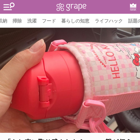
RANK
収納
掃除
洗濯
フード
暮らしの知恵
ライフハック
話題