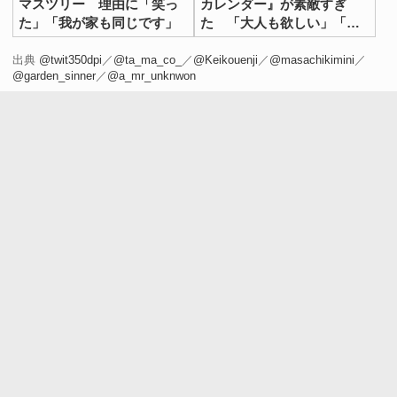
マスツリー 理由に「笑っ
カレンダー』が素敵すぎ
た」「我が家も同じです」
た 「大人も欲しい」「一
気に開けたい！」
出典
@twit350dpi
／
@ta_ma_co_
／
@Keikouenji
／
@masachikimini
／
@garden_sinner
／
@a_mr_unknwon