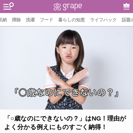
RANK
収納
掃除
洗濯
フード
暮らしの知恵
ライフハック
話題
「○歳なのにできないの？」はNG！理由が
よく分かる例えにものすごく納得！