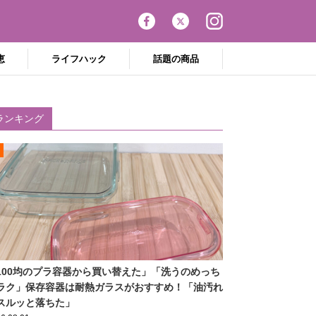
恵
ライフハック
話題の商品
ランキング
100均のプラ容器から買い替えた」「洗うのめっち
ラク」保存容器は耐熱ガラスがおすすめ！「油汚れ
スルッと落ちた」