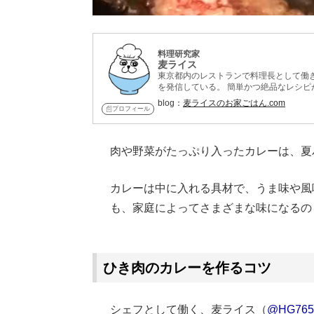
料理研究家
麦ライス
東京都内のレストランで料理長として働
を発信している。 簡単かつ絶品なレシピ
しくなる! 新お家ごはんの教科書 』を出
blog：
麦ライスのお家ごはん.com
プロフィール
肉や野菜がたっぷり入ったカレーは、夏
カレーは中に入れる具材で、うま味や風
も、家庭によってさまざまな味になるの
Loaded
:
62.90%
/
Unmute
ひき肉のカレーを作るコツ
シェフとして働く、麦ライス（
@HG765