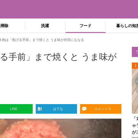
掃除
洗濯
フード
暮らしの知
き肉は「焦げる手前」まで焼くと うま味が何倍にもなる
る手前」まで焼くと うま味が
1
LINE
はてな
コメント 0
「
ゃ
が