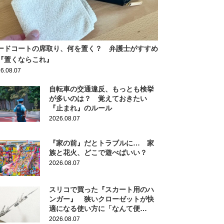
ードコートの席取り、何を置く？ 弁護士がすすめ
『置くならこれ』
6.08.07
自転車の交通違反、もっとも検挙
が多いのは？ 覚えておきたい
『止まれ』のルール
2026.08.07
『家の前』だとトラブルに… 家
族と花火、どこで遊べばいい？
2026.08.07
スリコで買った『スカート用のハ
ンガー』 狭いクローゼットが快
適になる使い方に「なんて便
利！」
2026.08.07