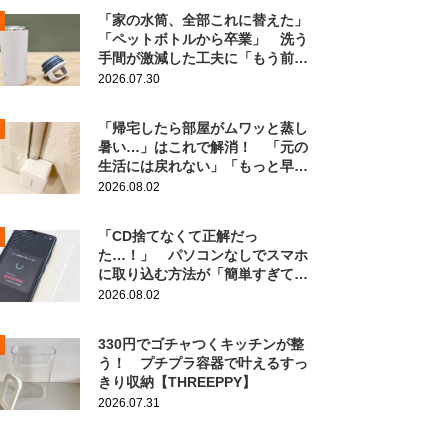
「家の水筒、全部これに替えた」
「ペットボトルから卒業」 洗う
手間が激減した工夫に「もう前の
に戻れない！」
2026.07.30
「帰宅したら部屋がムワッと蒸し
暑い…」はこれで解消！ 「元の
生活には戻れない」「もっと早く
知りたかった」
2026.08.02
「CD捨てなくて正解だっ
た…！」 パソコンなしでスマホ
に取り込む方法が「簡単すぎて拍
子抜け」「この曲聴きたかった
2026.08.02
～」
330円でゴチャつくキッチンが整
う！ プチプラ容器で叶えるすっ
きり収納【THREEPPY】
2026.07.31