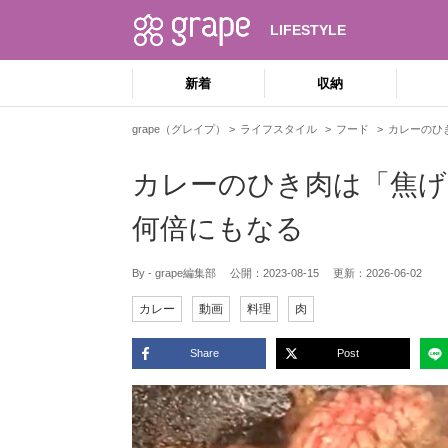
LIFESTYLE
新着
収納
grape（グレイプ）
ライフスタイル
フード
カレーのひ
カレーのひき肉は「焦げ
何倍にもなる
By - grape編集部
公開：
2023-08-15
更新：
2026-06-02
カレー
動画
料理
肉
Share
Post