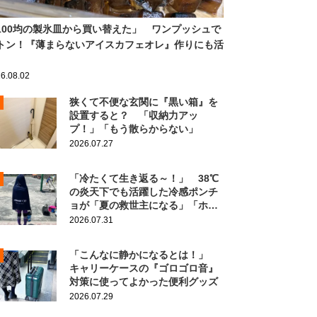
100均の製氷皿から買い替えた」 ワンプッシュで
トン！『薄まらないアイスカフェオレ』作りにも活
6.08.02
狭くて不便な玄関に『黒い箱』を
設置すると？ 「収納力アッ
プ！」「もう散らからない」
2026.07.27
「冷たくて生き返る～！」 38℃
の炎天下でも活躍した冷感ポンチ
ョが「夏の救世主になる」「ホン
ト買ってよかった」
2026.07.31
「こんなに静かになるとは！」
キャリーケースの『ゴロゴロ音』
対策に使ってよかった便利グッズ
2026.07.29