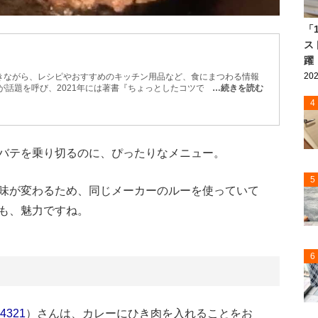
「
ス
躍
202
きながら、レシピやおすすめのキッチン用品など、食にまつわる情報
が話題を呼び、2021年には著書『ちょっとしたコツで、劇的におい
…続きを読む
版。
4
バテを乗り切るのに、ぴったりなメニュー。
5
味が変わるため、同じメーカーのルーを使っていて
も、魅力ですね。
6
4321
）さんは、カレーにひき肉を入れることをお