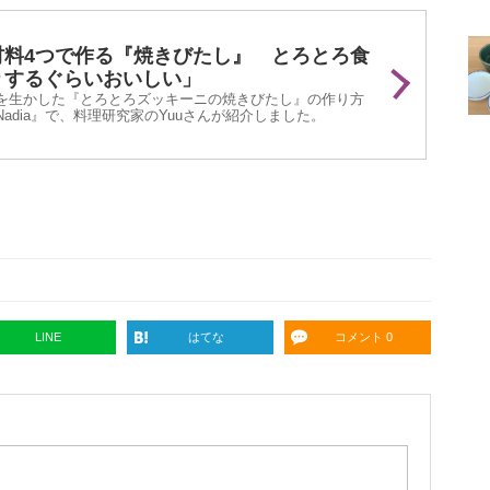
材料4つで作る『焼きびたし』 とろとろ食
りするぐらいおいしい」
を生かした『とろとろズッキーニの焼きびたし』の作り方
adia』で、料理研究家のYuuさんが紹介しました。
LINE
はてな
コメント 0