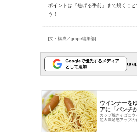
ポイントは『焦げる手前』まで焼くこと
う！
[文・構成／grape編集部]
Googleで優先するメディア
gr
として追加
ウインナーを
アに「パンチ
カップ焼きそばにウ
短＆満足感アップの