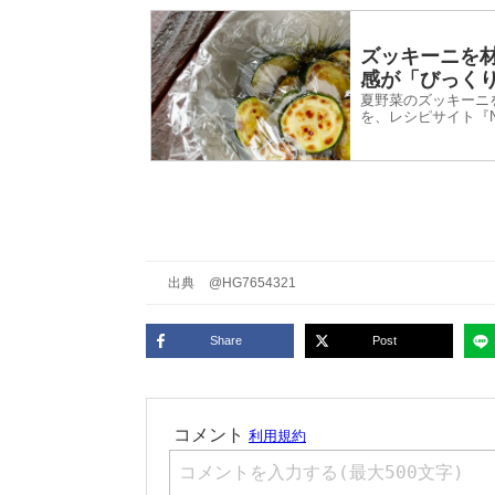
ズッキーニを
感が「びっく
夏野菜のズッキーニ
を、レシピサイト『N
出典
@HG7654321
Share
Post