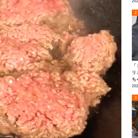
202
2
「
リ
ち
202
3