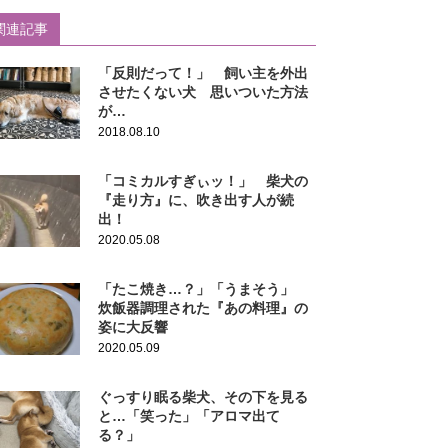
関連記事
「反則だって！」 飼い主を外出
させたくない犬 思いついた方法
が…
2018.08.10
「コミカルすぎぃッ！」 柴犬の
『走り方』に、吹き出す人が続
出！
2020.05.08
「たこ焼き…？」「うまそう」
炊飯器調理された『あの料理』の
姿に大反響
2020.05.09
ぐっすり眠る柴犬、その下を見る
と…「笑った」「アロマ出て
る？」