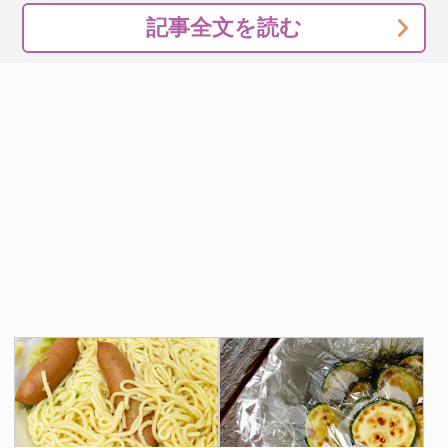
記事全文を読む
ジェイミーのレシピでは、ジャガイモをバルサミコ酢でコ
ーティングしたり、焼く前に小麦粉をまぶしたりする場合
があります。
バルサミコ酢を使うと表面に甘みと酸味のある照りが加わ
り、小麦粉をまぶすとさらにサクサクとした衣のような層
が生まれるそうです。ただし、その分工程が増えるため、
手軽さを重視するなら塩とオリーブオイルだけのシンプル
な方法でも十分なカリカリ感を楽しめます。
我が家のローストポテトは、そこまでの手間をかけていな
いのですが、十分にカリカリ感を味わうことができまし
た。
クリスマスにカリッとしたおいしいローストポテトを楽し
みたい人は、ぜひ試してみてください！
[文・構成／grape編集部]