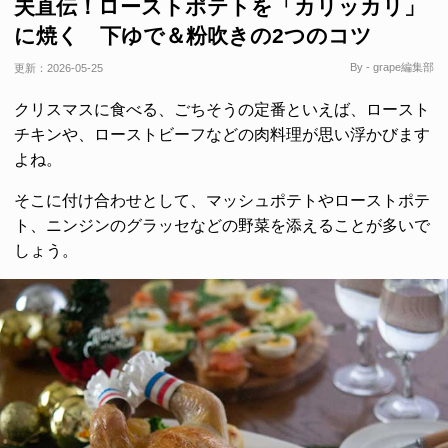
夫直伝！ローストポテトを「カリッカリ」
に焼く 下ゆで＆粉吹きの2つのコツ
By - grape編集部
更新：
2026-05-25
クリスマスに食べる、ごちそうの定番といえば、ロースト
チキンや、ローストビーフなどの肉料理が思い浮かびます
よね。
そこに付け合わせとして、マッシュポテトやローストポテ
ト、ニンジンのグラッセなどの野菜を添えることが多いで
しょう。