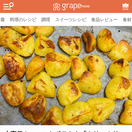
FOOD
RANK
新着
料理のレシピ
調理
スイーツレシピ
食品レビュー
食材