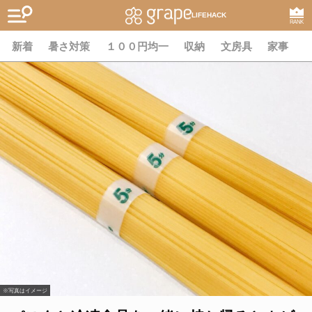
LIFEHACK
RANK
新着
暑さ対策
１００円均一
収納
文房具
家事
※写真はイメージ