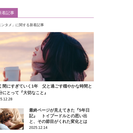
新着記事
エンタメ」に関する新着記事
く間にすぎていく1年 父と過ごす穏やかな時間と
分にとって『大切なこと』
5.12.28
最終ページが見えてきた『5年日
記』 トイプードルとの思い出
と、その節目がくれた変化とは
2025.12.14