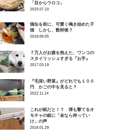
「目からウロコ」
2025.07.10
猫缶を前に、可愛く鳴き始めた子
猫 しかし、数秒後？
2018.06.05
７万人がお腹を抱えた、ワンコの
スタイリッシュすぎる『お手』
2017.03.19
『毛深い野菜』がどれでも１００
円 かごの中を見ると？
2022.11.14
これが紙だと！？ 弾も撃てるオ
モチャの銃に「金なら持ってい
け」の声
2018.01.29