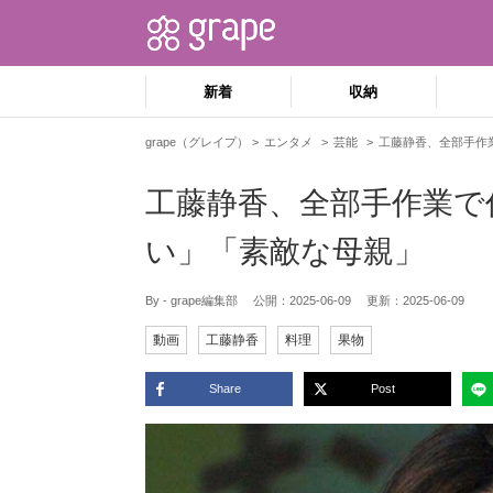
新着
収納
grape（グレイプ）
エンタメ
芸能
工藤静香、全部手作
工藤静香、全部手作業で
い」「素敵な母親」
By - grape編集部
公開：
2025-06-09
更新：
2025-06-09
動画
工藤静香
料理
果物
Share
Post