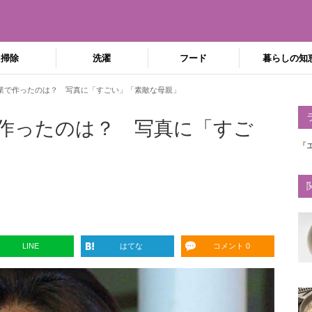
掃除
洗濯
フード
暮らしの知
業で作ったのは？ 写真に「すごい」「素敵な母親」
作ったのは？ 写真に「すご
『
LINE
はてな
コメント 0