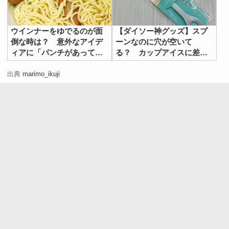
ウインナーをゆでるのが面
【ダイソー神グッズ】スプ
倒な時は？ 意外なアイデ
ーンなのに穴が空いて
ィアに「パンチがあってう
る？ カップアイスに差し
まい！」
てみると…
出典
marimo_ikuji