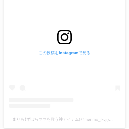
この投稿をInstagramで見る
まりも⌇ずぼらママを救う神アイテム(@marimo_ikuji)がシェアした投稿