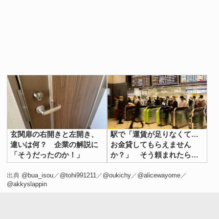
玄関扉の右開きと左開き、
駅で「運賃が足りなくて…
違いは何？ 企業の解説に
お金貸してもらえません
「そうだったのか！」
か？」 そう頼まれたらこ
う言おう！
出典
@bua_isou
／
@tohi991211
／
@oukichy
／
@alicewayome
／
@akkyslappin