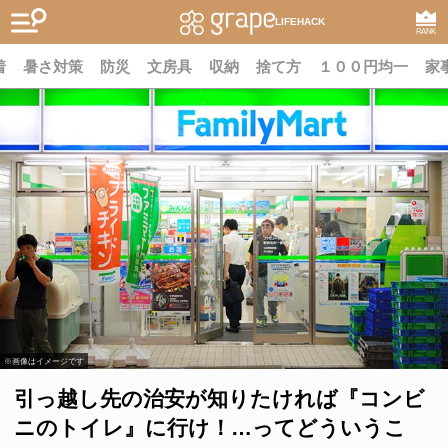
LIFEHACK
RANK
着
暑さ対策
防災
文房具
収納
捨て方
１００円均一
家
※画像はイメージです
引っ越し先の治安が知りたければ『コンビ
ニのトイレ』に行け！…ってどういうこ