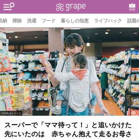
RANK
収納
掃除
洗濯
フード
暮らしの知恵
ライフハック
話題
※写真はイメージ
スーパーで「ママ待って！」と追いかけた
先にいたのは 赤ちゃん抱えて走るお母さ