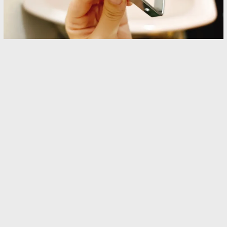
洗面台の横に『フック』1個吊るして！ 『空中収
納』で「身支度がラクになった」