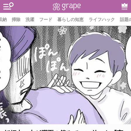
RANK
収納
掃除
洗濯
フード
暮らしの知恵
ライフハック
話題