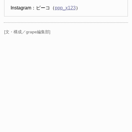
Instagram：ピーコ（
ppp_x123
）
[文・構成／grape編集部]