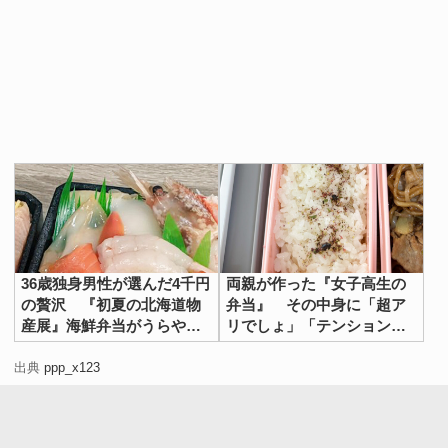
36歳独身男性が選んだ4千円
両親が作った『女子高生の
の贅沢 『初夏の北海道物
弁当』 その中身に「超ア
産展』海鮮弁当がうらやま
リでしょ」「テンション上
しすぎる
がるやつ」
出典
ppp_x123