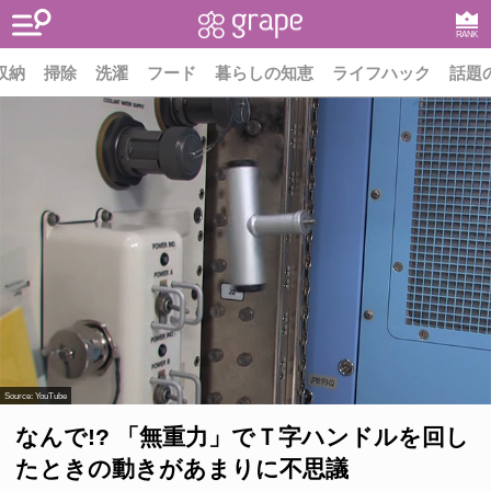
RANK
収納
掃除
洗濯
フード
暮らしの知恵
ライフハック
話題
Source:
YouTube
なんで!? 「無重力」でＴ字ハンドルを回し
たときの動きがあまりに不思議