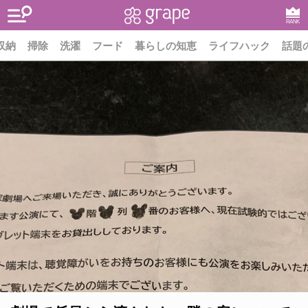
RANK
収納
掃除
洗濯
フード
暮らしの知恵
ライフハック
話題