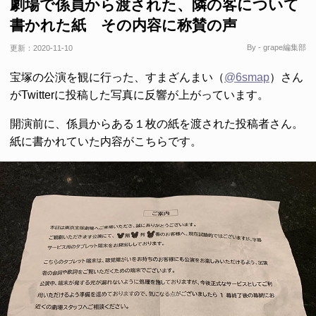
劇場で係員から渡された、隣の客について
書かれた紙 その内容に称賛の声
By - grape編集部
更新：
2020-11-10
宝塚の公演を観に行った、すまざんまい（
@6smap
）さん
がTwitterに投稿した写真に反響が上がっています。
開演前に、係員からある１枚の紙を渡された投稿者さん。
紙に書かれていた内容がこちらです。