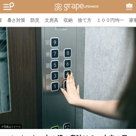
LIFEHACK
RANK
着
暑さ対策
防災
文房具
収納
捨て方
１００円均一
家
※写真はイメージ