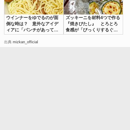
ウインナーをゆでるのが面
ズッキーニを材料4つで作る
倒な時は？ 意外なアイデ
『焼きびたし』 とろとろ
ィアに「パンチがあってう
食感が「びっくりするぐら
まい！」
いおいしい」
出典
mizkan_official