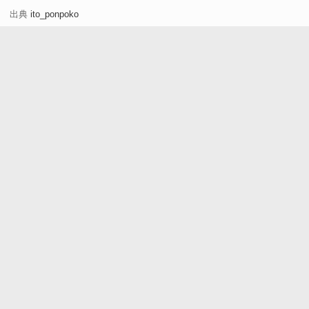
出典
ito_ponpoko