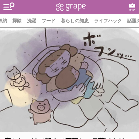
RANK
収納
掃除
洗濯
フード
暮らしの知恵
ライフハック
話題