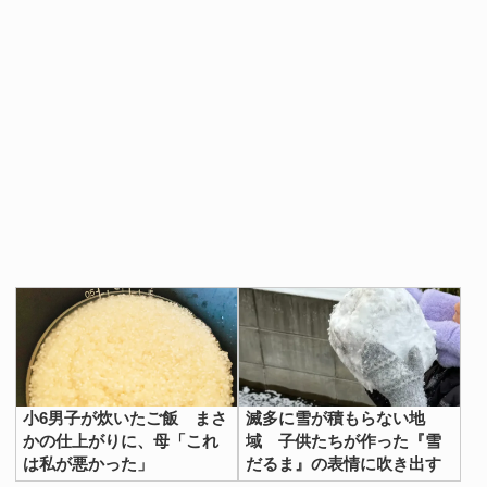
小6男子が炊いたご飯 まさ
滅多に雪が積もらない地
かの仕上がりに、母「これ
域 子供たちが作った『雪
は私が悪かった」
だるま』の表情に吹き出す