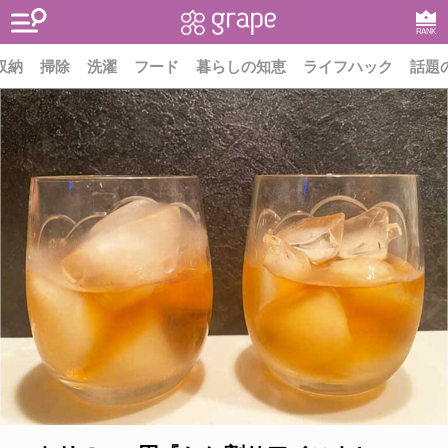
RANK
収納
掃除
洗濯
フード
暮らしの知恵
ライフハック
話題