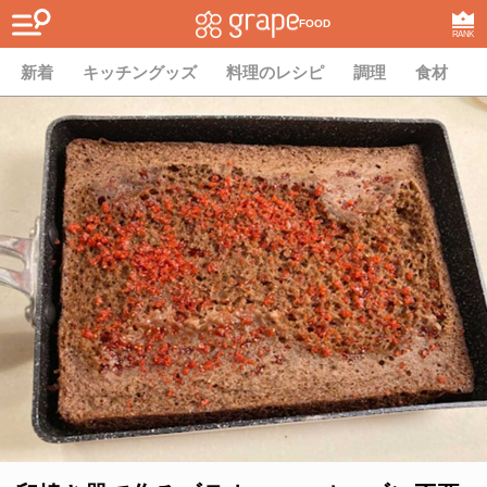
FOOD
RANK
新着
キッチングッズ
料理のレシピ
調理
食材