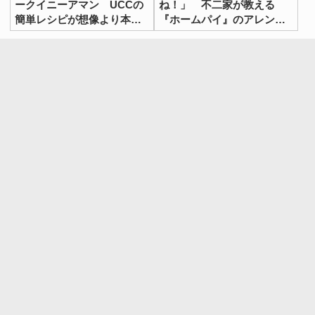
ークイニーアマン UCCの
ね！」 不二家が教える
簡単レシピが想像より本格
『ホームパイ』のアレンジ
的だった
レシピが絶品