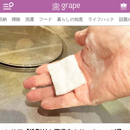
RANK
収納
掃除
洗濯
フード
暮らしの知恵
ライフハック
話題