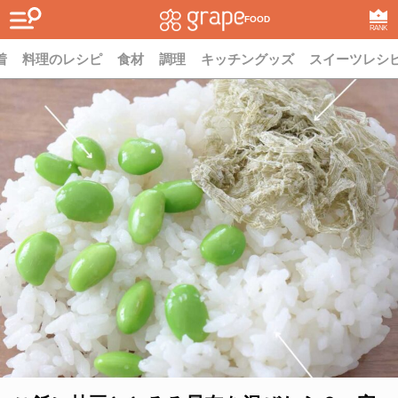
FOOD
RANK
着
料理のレシピ
食材
調理
キッチングッズ
スイーツレシ