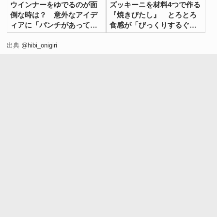
ウインナーをゆでるのが面
ズッキーニを材料4つで作る
倒な時は？ 意外なアイデ
『焼きびたし』 とろとろ
ィアに「パンチがあってう
食感が「びっくりするぐら
まい！」
いおいしい」
出典
@hibi_onigiri