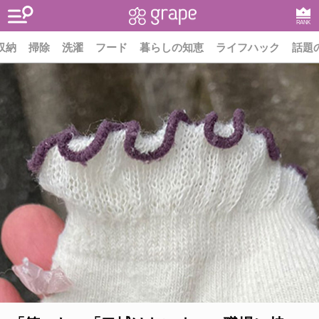
RANK
収納
掃除
洗濯
フード
暮らしの知恵
ライフハック
話題