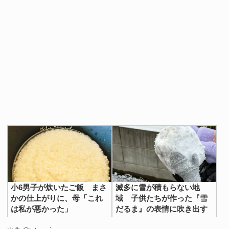
小6男子が炊いたご飯 まさ
滅多に雪が積もらない地
かの仕上がりに、母「これ
域 子供たちが作った『雪
は私が悪かった」
だるま』の表情に吹き出す