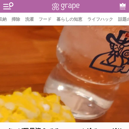
RANK
収納
掃除
洗濯
フード
暮らしの知恵
ライフハック
話題