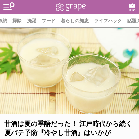
RANK
収納
掃除
洗濯
フード
暮らしの知恵
ライフハック
話題
甘酒は夏の季語だった！ 江戸時代から続く
夏バテ予防『冷やし甘酒』はいかが