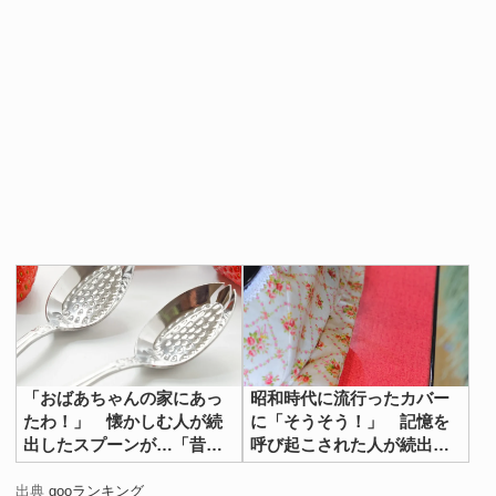
「おばあちゃんの家にあっ
昭和時代に流行ったカバー
たわ！」 懐かしむ人が続
に「そうそう！」 記憶を
出したスプーンが…「昔の
呼び起こされた人が続出し
イチゴは酸っぱかった」
たのが？「レース製は金持
ちの家」
出典
gooランキング