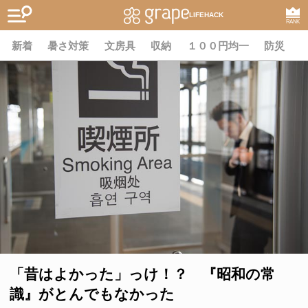
LIFEHACK
RANK
新着
暑さ対策
文房具
収納
１００円均一
防災
「昔はよかった」っけ！？ 『昭和の常
識』がとんでもなかった