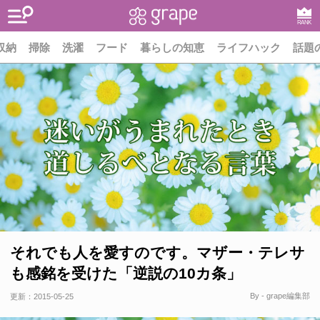
RANK
収納
掃除
洗濯
フード
暮らしの知恵
ライフハック
話題
それでも人を愛すのです。マザー・テレサ
も感銘を受けた「逆説の10カ条」
By - grape編集部
更新：
2015-05-25