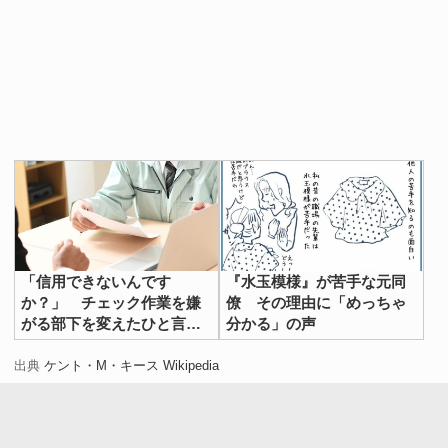
「信用できないんです
『水玉模様』が苦手な元同
か？」 チェック作業を嫌
僚 その理由に「めっちゃ
がる部下を変えたひと言と
分かる」の声
は
出典
ケント・M・キース Wikipedia