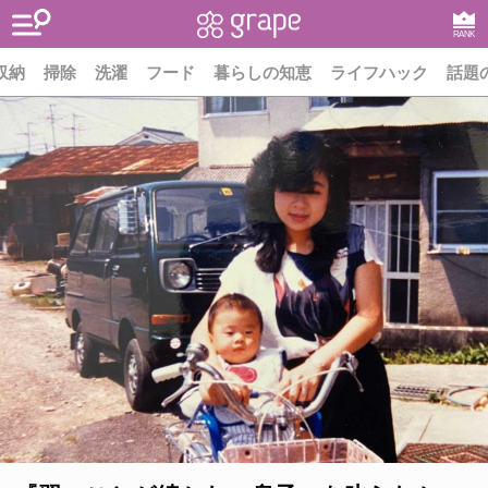
RANK
収納
掃除
洗濯
フード
暮らしの知恵
ライフハック
話題