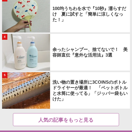
100均うちわを水で『10秒』濡らすだ
け 夏に試すと「簡単に涼しくなっ
た！」
4
余ったシャンプー、捨てないで！ 美
容師直伝『意外な活用法』3選
5
洗い物の置き場所に3COINSのボトル
ドライヤーが最適！ 「ペットボトル
と水筒に使ってる」「ジッパー袋もい
けた」
人気の記事をもっと見る