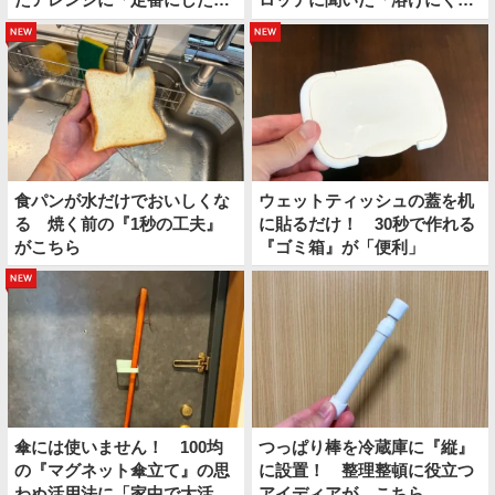
い」
持ち帰り方」
new
new
食パンが水だけでおいしくな
ウェットティッシュの蓋を机
る 焼く前の『1秒の工夫』
に貼るだけ！ 30秒で作れる
がこちら
『ゴミ箱』が「便利」
new
傘には使いません！ 100均
つっぱり棒を冷蔵庫に『縦』
の『マグネット傘立て』の思
に設置！ 整理整頓に役立つ
わぬ活用法に「家中で大活
アイディアが、こちら