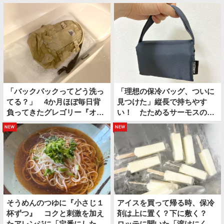
「バックパックってどう洗っ
「理想の保冷バッグ、ついに
てる？」 4か月ほぼ毎日背
見つけた」縦長で持ちやす
負ってきたグレゴリー『オー
い！ たためるサーモスの保
ルデイ』を…
冷ショッピングバッグ
new
new
そうめんのつゆに『小さじ１
アイスを買って帰る時、保冷
杯ずつ』 コクと刺激を加え
剤は上に置く？下に敷く？
たアレンジに「定番にした
ロッテに聞いた「溶けにくい