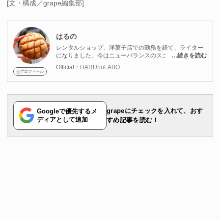
[文・構成／grape編集部]
はるの
レンタルショップ、洋菓子店での勤務を経て、ライター
になりました。今はニューバランスのスニーカーをメイ
…続きを読む
ンに靴店をまわって、チェックしています！ゲームと・
Official：
HARUnoLABO.
グルメを楽しむことが趣味です。セブンイレブンを始め
プロフィール
としたコンビニスイーツもよくチェックしています。甘
党の辛党。スニーカーなどのファッションアイテム、身
近な便利グッズ、食べ物についての情報を発信中です。
grapeにチェックを入れて、おす
Googleで優先するメ
ディアとして追加
すめ記事を読む！