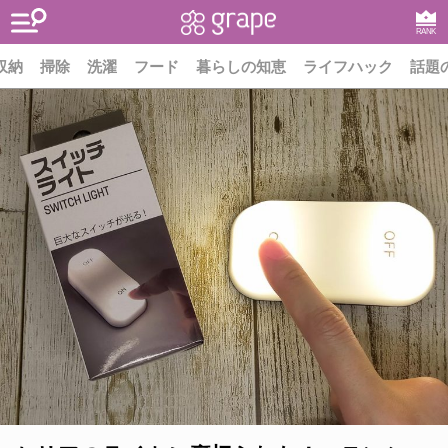
RANK
収納
掃除
洗濯
フード
暮らしの知恵
ライフハック
話題