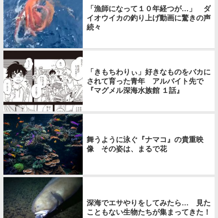
「漁師になって１０年経つが…」 ダ
イオウイカの釣り上げ動画に驚きの声
続々
「きもちわりぃ」好きなものをバカに
されて育った青年 アルバイト先で
『マグメル深海水族館 １話』
舞うように泳ぐ『ナマコ』の貴重映
像 その姿は、まるで花
深海でエサやりをしてみたら… 見た
こともない生物たちが集まってきた！