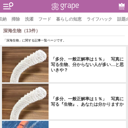
RANK
収納
掃除
洗濯
フード
暮らしの知恵
ライフハック
話題
深海生物（13件）
「深海生物」に関する記事一覧ページです。
「多分、一般正解率は１％」 写真に
写る生物、分からない人が多い…と思
いきや？
「多分、一般正解率は１％」 写真に
写る『生物』、あなたは分かりますか