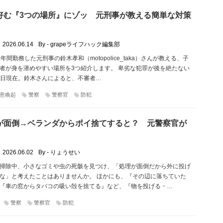
好む『3つの場所』にゾッ 元刑事が教える簡単な対策
2026.06.14
By - grapeライフハック編集部
年間勤務した元刑事の鈴木孝和（motopolice_taka）さんが教える、子
者が身を潜めやすい場所を3つ紹介します。 卑劣な犯罪が後を絶たない
月14日現在。鈴木さんによると、不審者…
意喚起
警察
警察官
防犯
が面倒→ベランダからポイ捨てすると？ 元警察官が
2026.06.02
By - りょうせい
掃除中、小さなゴミや虫の死骸を見つけ、「処理が面倒だから外に投げ
な」と考えたことはありませんか。 ほかにも、『その辺に落ちていた
『車の窓からタバコの吸い殻を捨てる』など、『物を投げる・…
警察
警察官
防犯