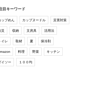
注目キーワード
カップめん
カップヌードル
災害対策
防災
収納
文房具
活用法
トイレ
取材
夏
保冷剤
mazon
料理
野菜
キッチン
ダイソー
１００均