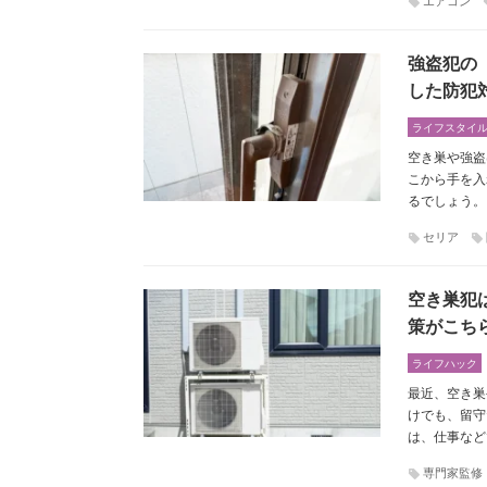
エアコン
強盗犯の
した防犯
ライフスタイ
空き巣や強盗
こから手を入
るでしょう。
セリア
空き巣犯
策がこち
ライフハック
最近、空き巣
けでも、留守
は、仕事など
専門家監修