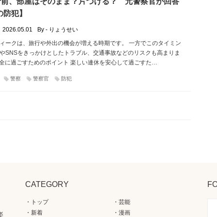
行前、部屋はそのまま？片づける？ 元警察官が回答
の防犯】
2026.05.01
By - りょうせい
ィークは、旅行や外出の機会が増える時期です。 一方でこのタイミン
やSNSをきっかけとしたトラブル、交通事故などのリスクも高まりま
安全に過ごすためのポイント 楽しい連休を安心して過ごすた…
警察
警察官
防犯
CATEGORY
F
トップ
芸能
新着
漫画
楽