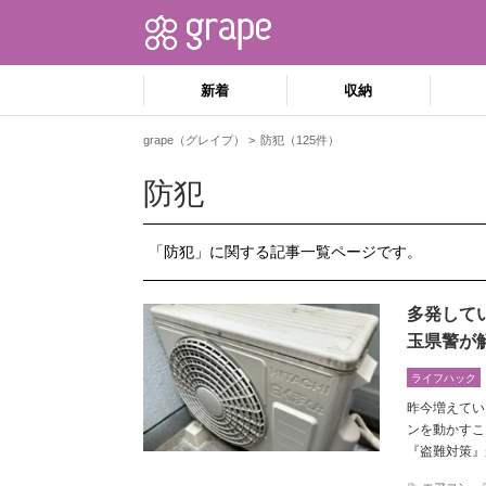
新着
収納
grape（グレイプ）
防犯（125件）
防犯
「防犯」に関する記事一覧ページです。
多発して
玉県警が
ライフハック
昨今増えてい
ンを動かすこ
『盗難対策』