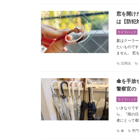
窓を開け
は【防犯
ライフハック
夏はクーラー
たいものです
ません。 窓
活用法
傘を手放
警察官の
ライフハック
いきなりです
ら、『雨の日
者にとって都
傘
専門