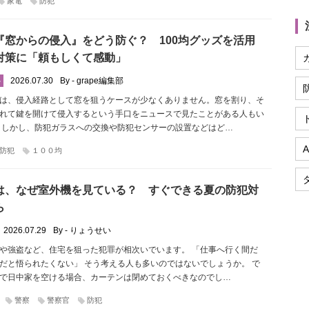
家電
防犯
『窓からの侵入』をどう防ぐ？ 100均グッズを活用
対策に「頼もしくて感動」
2026.07.30
By - grape編集部
ル
は、侵入経路として窓を狙うケースが少なくありません。窓を割り、そ
れて鍵を開けて侵入するという手口をニュースで見たことがある人もい
 しかし、防犯ガラスへの交換や防犯センサーの設置などはど…
A
防犯
１００均
は、なぜ室外機を見ている？ すぐできる夏の防犯対
ら
2026.07.29
By - りょうせい
や強盗など、住宅を狙った犯罪が相次いでいます。 「仕事へ行く間だ
だと悟られたくない」 そう考える人も多いのではないでしょうか。 で
で日中家を空ける場合、カーテンは閉めておくべきなのでし…
警察
警察官
防犯