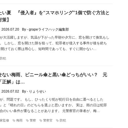
たい夏 『侵入者』を“スマホリング”1個で防ぐ方法と
対策】
2026.07.20
By - grapeライフハック編集部
が大活躍しますが、気温が下がった早朝や夕方に、窓を開けて換気もし
。 しかし、窓を開けた隙を狙って、犯罪者が侵入する事件が後を絶ち
を開けておく際は用心し、短時間であっても、すぐに開かない…
防犯
せない梅雨、ビニール傘と黒い傘どっちがいい？ 元
「正解」は…
2026.07.02
By - りょうせい
が、問題です。 もし、ひったくり犯が犯行日を自由に選べるとした
』と『晴れの日』のどちらを選ぶと思いますか。 実は、雨の日は犯罪
合のいい条件が重なることがあります。 元警察官の筆者が、梅…
家監修
梅雨
警察
警察官
防犯