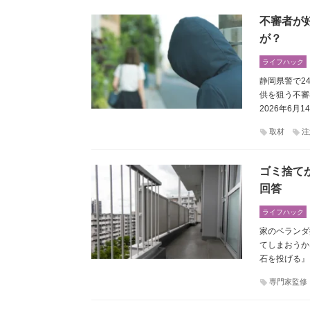
不審者が
が？
ライフハック
静岡県警で24
供を狙う不審
2026年6
取材
注
ゴミ捨て
回答
ライフハック
家のベランダ
てしまおうか
石を投げる』
専門家監修