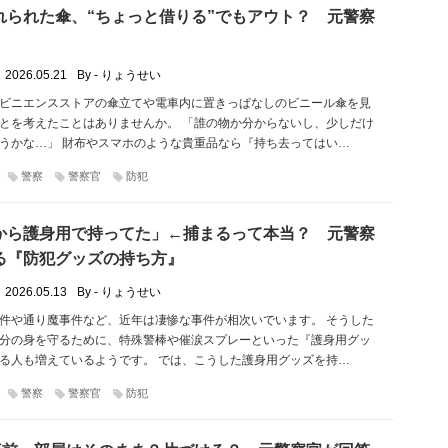
れられた傘、“ちょっと借りる”でもアウト？ 元警察
2026.05.21
By - りょうせい
ビニエンスストアの傘立てや電車内に置きっぱなしのビニール傘を見
とを考えたことはありませんか。 「誰の物か分からないし、少しだけ
うかな…」 財布やスマホのような貴重品なら『持ち去ってはい…
警察
警察官
防犯
から護身用で持ってた」←捕まるって本当？ 元警察
る『防犯グッズの持ち方』
2026.05.13
By - りょうせい
件や通り魔事件など、近年は凄惨な事件が相次いでいます。 そうした
分の身を守るために、特殊警棒や催涙スプレーといった『護身用グッ
る人も増えているようです。 では、こうした護身用グッズを持…
警察
警察官
防犯