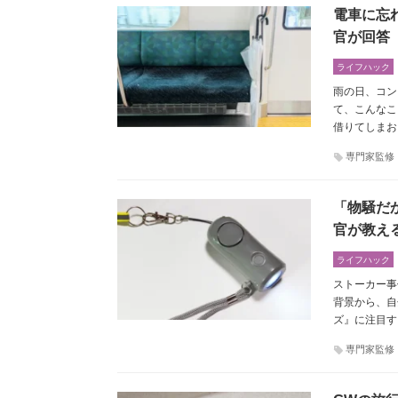
電車に忘
官が回答
ライフハック
雨の日、コン
て、こんなこ
借りてしまお
専門家監修
「物騒だ
官が教え
ライフハック
ストーカー事
背景から、自
ズ』に注目す
専門家監修