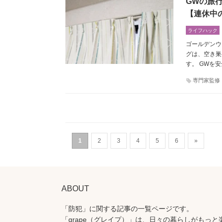
GWの旅
【連休中
ライフハック
ゴールデンウ
グは、空き巣
す。 GWを
専門家監修
1
2
3
4
5
6
»
ABOUT
「防犯」に関する記事の一覧ページです。
「grape（グレイプ）」は、日々の暮らしがもっと