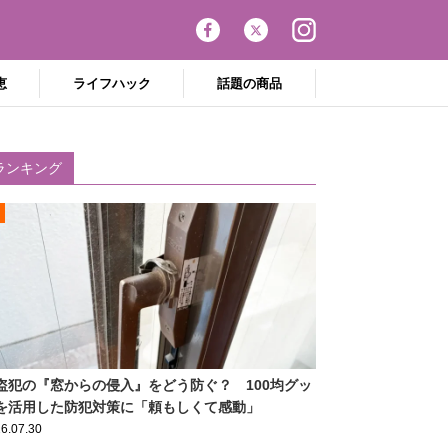
恵
ライフハック
話題の商品
ランキング
盗犯の『窓からの侵入』をどう防ぐ？ 100均グッ
を活用した防犯対策に「頼もしくて感動」
6.07.30