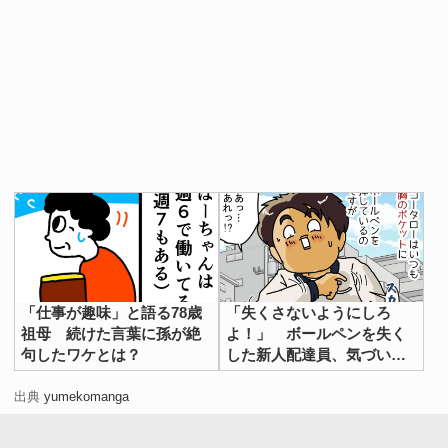
「仕事が趣味」と語る78歳
「失くさないようにしろ
祖母 続けた言葉に孫が絶
よ！」 ボールペンを失く
句したワケとは？
した新人配達員、気づいた
後の行動が？
出典
yumekomanga