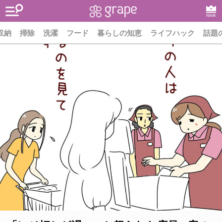
RANK
収納
掃除
洗濯
フード
暮らしの知恵
ライフハック
話題