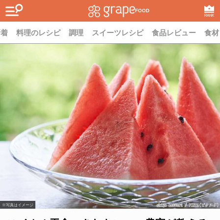
FOOD
RANK
新着
料理のレシピ
調理
スイーツレシピ
食品レビュー
食材
※写真はイメージ