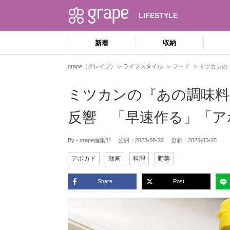
LIFESTYLE
新着
収納
grape（グレイプ）
ライフスタイル
フード
ミツカンの
ミツカンの『あの調味
反響 「早速作る」「ア
By - grape編集部
公開：
2023-08-22
更新：
2026-05-25
アボカド
動画
料理
野菜
Share
Post