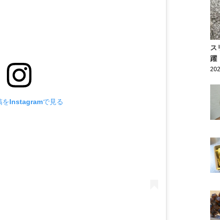
ス
躍
202
をInstagramで見る