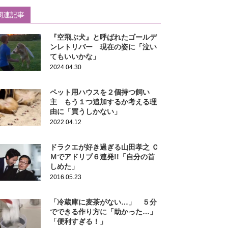
関連記事
『空飛ぶ犬』と呼ばれたゴールデ
ンレトリバー 現在の姿に「泣い
てもいいかな」
2024.04.30
ペット用ハウスを２個持つ飼い
主 もう１つ追加するか考える理
由に「買うしかない」
2022.04.12
ドラクエが好き過ぎる山田孝之 Ｃ
Ｍでアドリブ６連発!!「自分の首
しめた」
2016.05.23
「冷蔵庫に麦茶がない…」 ５分
でできる作り方に「助かった…」
「便利すぎる！」