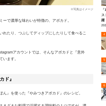
※写真はイメージ
「
ス
躍
ミーで濃厚な味わいが特徴の、アボカド。
202
いれたり、つぶしてディップにしたりして食べるこ
4
nstagramアカウントでは、そんなアボカドと『意外
ています。
5
カド』
6
ぽん』を使った『やみつきアボカド』のレシピ。
さまざまな料理で活躍する調味料の１つですが、濃