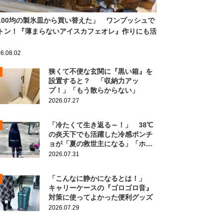
100均の製氷皿から買い替えた」 ワンプッシュで
トン！『薄まらないアイスカフェオレ』作りにも活
6.08.02
狭くて不便な玄関に『黒い箱』を
設置すると？ 「収納力アッ
プ！」「もう散らからない」
2026.07.27
「冷たくて生き返る～！」 38℃
の炎天下でも活躍した冷感ポンチ
ョが「夏の救世主になる」「ホン
ト買ってよかった」
2026.07.31
「こんなに静かになるとは！」
キャリーケースの『ゴロゴロ音』
対策に使ってよかった便利グッズ
2026.07.29