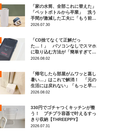
「家の水筒、全部これに替えた」
「ペットボトルから卒業」 洗う
手間が激減した工夫に「もう前の
に戻れない！」
2026.07.30
「CD捨てなくて正解だっ
た…！」 パソコンなしでスマホ
に取り込む方法が「簡単すぎて拍
子抜け」「この曲聴きたかった
2026.08.02
～」
「帰宅したら部屋がムワッと蒸し
暑い…」はこれで解消！ 「元の
生活には戻れない」「もっと早く
知りたかった」
2026.08.02
330円でゴチャつくキッチンが整
う！ プチプラ容器で叶えるすっ
きり収納【THREEPPY】
2026.07.31