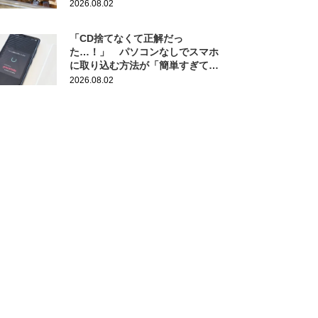
作りにも活躍
2026.08.02
「CD捨てなくて正解だっ
た…！」 パソコンなしでスマホ
に取り込む方法が「簡単すぎて拍
子抜け」「この曲聴きたかった
2026.08.02
～」