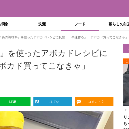
掃除
洗濯
フード
暮らしの知
『あの調味料』を使ったアボカドレシピに反響 「早速作る」「アボカド買ってこなきゃ」
料』を使ったアボカドレシピに
1
ボカド買ってこなきゃ」
LINE
はてな
コメント 0
「
リ
ち