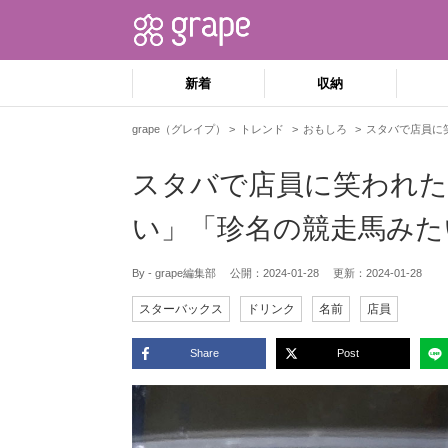
新着
収納
grape（グレイプ）
トレンド
おもしろ
スタバで店員に
スタバで店員に笑われた
い」「珍名の競走馬みた
By - grape編集部
公開：
2024-01-28
更新：
2024-01-28
スターバックス
ドリンク
名前
店員
Share
Post