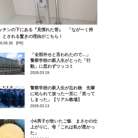
ッチンの下にある『見慣れた管』 「ながーく持
」とされる驚きの理由がこちら！
6.06.30
[PR]
「全部外せと言われたので…」
警察学校の新入生がとった「行
動」に思わずツッコミ
2026.03.19
警察学校の新入生が忘れ物 先輩
に叱られて放った一言に「笑って
しまった」【リアル教場】
2026.03.13
小6男子が炊いたご飯 まさかの仕
上がりに、母「これは私が悪かっ
た」