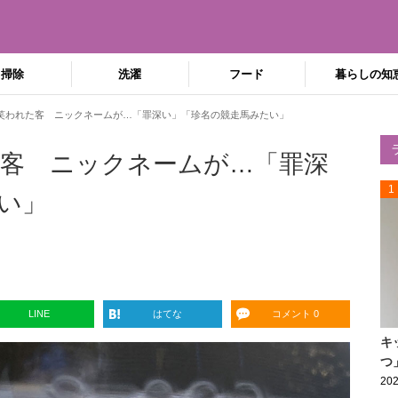
掃除
洗濯
フード
暮らしの知
笑われた客 ニックネームが…「罪深い」「珍名の競走馬みたい」
客 ニックネームが…「罪深
1
い」
LINE
はてな
コメント 0
キ
つ
202