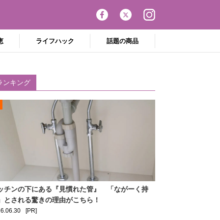
恵
ライフハック
話題の商品
ランキング
ッチンの下にある『見慣れた管』 「ながーく持
」とされる驚きの理由がこちら！
6.06.30
[PR]