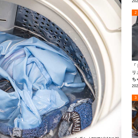
202
2
「
リ
ち
202
3