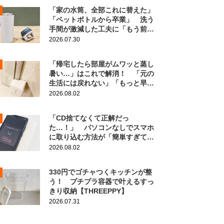
「家の水筒、全部これに替えた」
「ペットボトルから卒業」 洗う
手間が激減した工夫に「もう前の
に戻れない！」
2026.07.30
「帰宅したら部屋がムワッと蒸し
暑い…」はこれで解消！ 「元の
生活には戻れない」「もっと早く
知りたかった」
2026.08.02
「CD捨てなくて正解だっ
た…！」 パソコンなしでスマホ
に取り込む方法が「簡単すぎて拍
子抜け」「この曲聴きたかった
2026.08.02
～」
330円でゴチャつくキッチンが整
う！ プチプラ容器で叶えるすっ
きり収納【THREEPPY】
2026.07.31