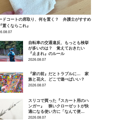
ードコートの席取り、何を置く？ 弁護士がすすめ
『置くならこれ』
6.08.07
自転車の交通違反、もっとも検挙
が多いのは？ 覚えておきたい
『止まれ』のルール
2026.08.07
『家の前』だとトラブルに… 家
族と花火、どこで遊べばいい？
2026.08.07
スリコで買った『スカート用のハ
ンガー』 狭いクローゼットが快
適になる使い方に「なんて便
利！」
2026.08.07