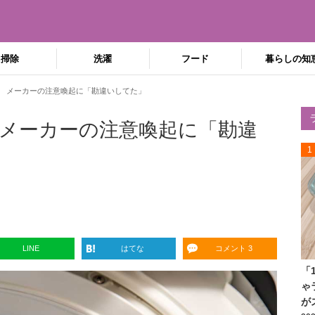
掃除
洗濯
フード
暮らしの知
 メーカーの注意喚起に「勘違いしてた」
メーカーの注意喚起に「勘違
1
LINE
はてな
コメント 3
「
ゃ
が