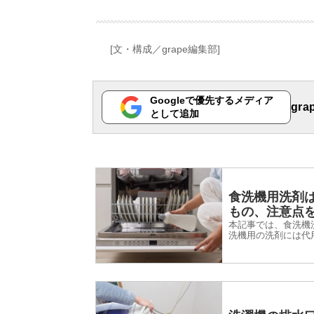
[文・構成／grape編集部]
Googleで優先するメディア
gr
として追加
食洗機用洗剤
もの、注意点
本記事では、食洗機
洗機用の洗剤には代
用品を探している人