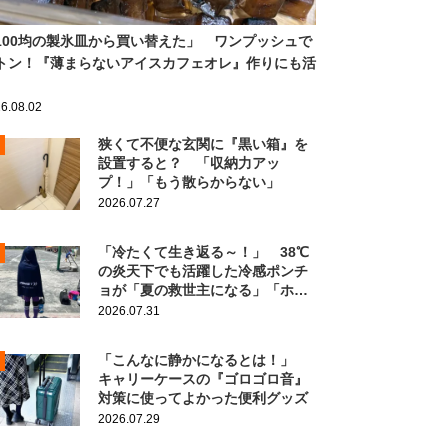
100均の製氷皿から買い替えた」 ワンプッシュで
トン！『薄まらないアイスカフェオレ』作りにも活
6.08.02
狭くて不便な玄関に『黒い箱』を
設置すると？ 「収納力アッ
プ！」「もう散らからない」
2026.07.27
「冷たくて生き返る～！」 38℃
の炎天下でも活躍した冷感ポンチ
ョが「夏の救世主になる」「ホン
ト買ってよかった」
2026.07.31
「こんなに静かになるとは！」
キャリーケースの『ゴロゴロ音』
対策に使ってよかった便利グッズ
2026.07.29