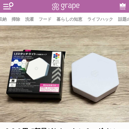
RANK
収納
掃除
洗濯
フード
暮らしの知恵
ライフハック
話題