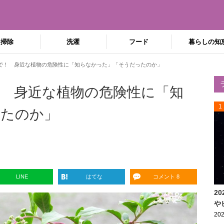
掃除
洗濯
フード
暮らしの知
で！ 身近な植物の危険性に「知らなかった」「そうだったのか」
 身近な植物の危険性に「知
1
ったのか」
LINE
はてな
コメント 8
2
や
202