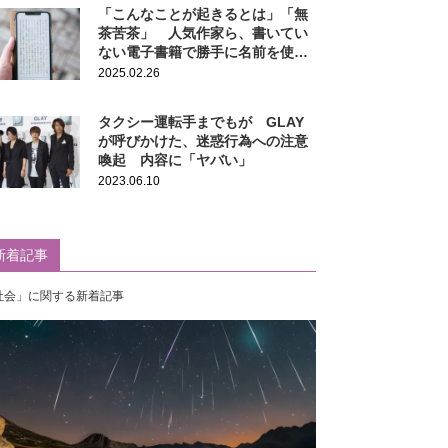
「こんなことが起きるとは」「無
茶苦茶」 人気作家ら、書いてい
ない電子書籍で勝手に名前を使わ
れる
2025.02.26
タクシー運転手までもが GLAY
が呼びかけた、迷惑行為への注意
喚起 内容に「ヤバい」
2023.06.10
新着記事
社会」に関する新着記事