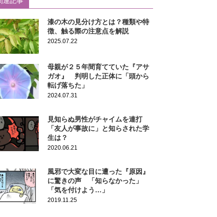
関連記事
漆の木の見分け方とは？種類や特
徴、触る際の注意点を解説
2025.07.22
母親が２５年間育てていた『アサ
ガオ』 判明した正体に「頭から
転げ落ちた」
2024.07.31
見知らぬ男性がチャイムを連打
「友人が事故に」と知らされた学
生は？
2020.06.21
風邪で大変な目に遭った『原因』
に驚きの声 「知らなかった」
「気を付けよう…」
2019.11.25