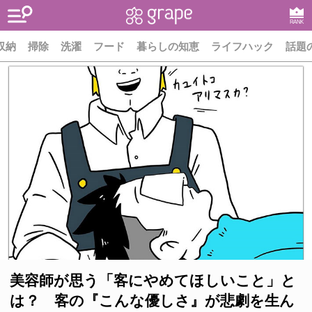
RANK
収納
掃除
洗濯
フード
暮らしの知恵
ライフハック
話題
美容師が思う「客にやめてほしいこと」と
は？ 客の『こんな優しさ』が悲劇を生ん