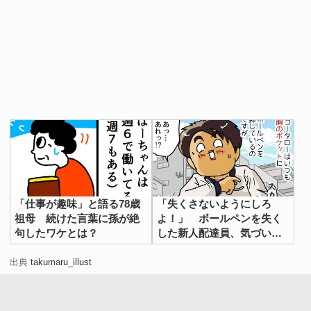
たくまるさんは、このほかにも多くの『あるある』漫画を
描いています。気になった人は、ぜひご覧ください。
Instagram：たくまる（
takumaru_illust
）
[文・構成／grape編集部]
「仕事が趣味」と語る78歳
「失くさないようにしろ
祖母 続けた言葉に孫が絶
よ！」 ボールペンを失く
句したワケとは？
した新人配達員、気づいた
後の行動が？
出典
takumaru_illust