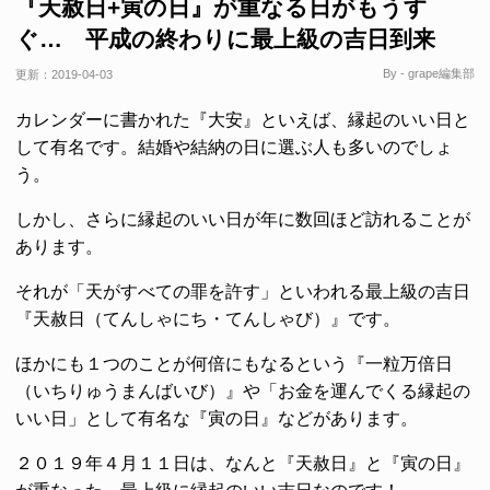
『天赦日+寅の日』が重なる日がもうす
ぐ… 平成の終わりに最上級の吉日到来
By - grape編集部
更新：
2019-04-03
カレンダーに書かれた『大安』といえば、縁起のいい日と
して有名です。結婚や結納の日に選ぶ人も多いのでしょ
う。
しかし、さらに縁起のいい日が年に数回ほど訪れることが
あります。
それが「天がすべての罪を許す」といわれる最上級の吉日
『天赦日（てんしゃにち・てんしゃび）』です。
ほかにも１つのことが何倍にもなるという『一粒万倍日
（いちりゅうまんばいび）』や「お金を運んでくる縁起の
いい日」として有名な『寅の日』などがあります。
２０１９年４月１１日は、なんと『天赦日』と『寅の日』