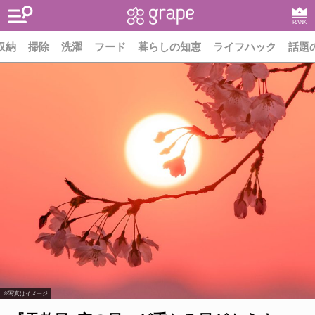
RANK
収納
掃除
洗濯
フード
暮らしの知恵
ライフハック
話題
※写真はイメージ