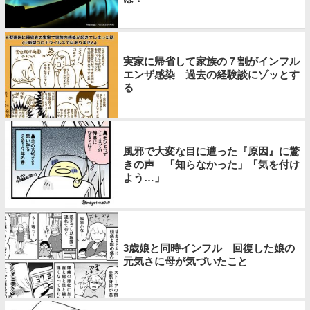
実家に帰省して家族の７割がインフル
エンザ感染 過去の経験談にゾッとす
る
風邪で大変な目に遭った『原因』に驚
きの声 「知らなかった」「気を付け
よう…」
3歳娘と同時インフル 回復した娘の
元気さに母が気づいたこと