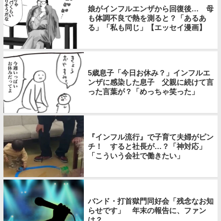
娘がインフルエンザから回復後… 母
も体調不良で熱を測ると？「あるあ
る」「私も同じ」【エッセイ漫画】
5歳息子「今日お休み？」インフルエ
ンザに感染した息子 父親に続けて言
った言葉が？「めっちゃ笑った」
『インフル流行』で子育て夫婦がピン
チ！ すると社長が…？「神対応」
「こういう会社で働きたい」
バンド・打首獄門同好会「残念なお知
らせです」 年末の報告に、ファン
は？