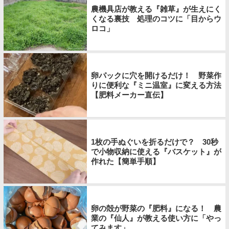
農機具店が教える『雑草』が生えにく
くなる裏技 処理のコツに「目からウ
ロコ」
卵パックに穴を開けるだけ！ 野菜作
りに便利な『ミニ温室』に変える方法
【肥料メーカー直伝】
1枚の手ぬぐいを折るだけで？ 30秒
で小物収納に使える『バスケット』が
作れた【簡単手順】
卵の殻が野菜の『肥料』になる！ 農
業の『仙人』が教える使い方に「やっ
てみます」