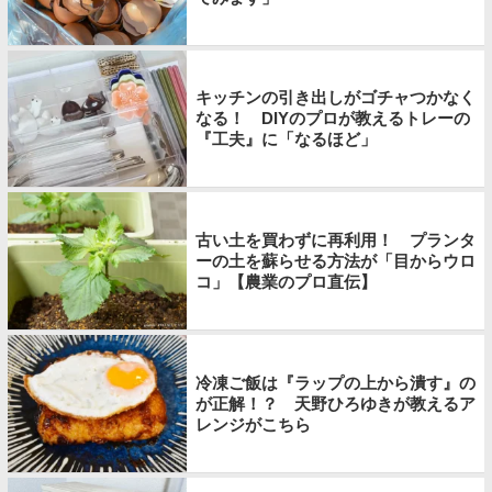
キッチンの引き出しがゴチャつかなく
なる！ DIYのプロが教えるトレーの
『工夫』に「なるほど」
古い土を買わずに再利用！ プランタ
ーの土を蘇らせる方法が「目からウロ
コ」【農業のプロ直伝】
冷凍ご飯は『ラップの上から潰す』の
が正解！？ 天野ひろゆきが教えるア
レンジがこちら