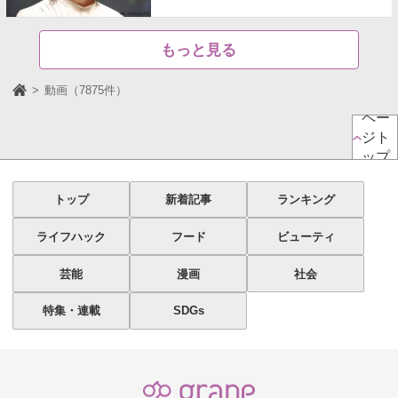
もっと見る
動画（7875件）
ペー
ジト
ップ
トップ
新着記事
ランキング
ライフハック
フード
ビューティ
芸能
漫画
社会
特集・連載
SDGs