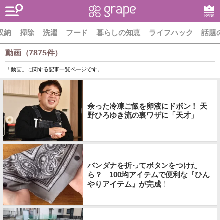
RANK
収納
掃除
洗濯
フード
暮らしの知恵
ライフハック
話題
動画（7875件）
「動画」に関する記事一覧ページです。
余った冷凍ご飯を卵液にドボン！ 天
野ひろゆき流の裏ワザに「天才」
バンダナを折ってボタンをつけた
ら？ 100均アイテムで便利な『ひん
やりアイテム』が完成！