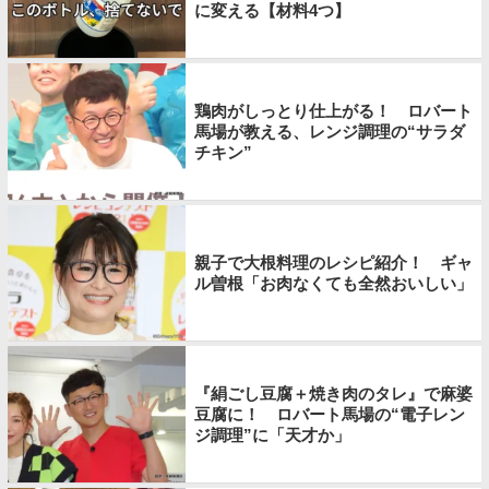
に変える【材料4つ】
鶏肉がしっとり仕上がる！ ロバート
馬場が教える、レンジ調理の“サラダ
チキン”
親子で大根料理のレシピ紹介！ ギャ
ル曽根「お肉なくても全然おいしい」
『絹ごし豆腐＋焼き肉のタレ』で麻婆
豆腐に！ ロバート馬場の“電子レン
ジ調理”に「天才か」