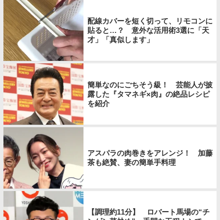
配線カバーを短く切って、リモコンに
貼ると…？ 意外な活用術3選に「天
才」「真似します」
簡単なのにごちそう級！ 芸能人が披
露した『タマネギ×肉』の絶品レシピ
を紹介
アスパラの肉巻きをアレンジ！ 加藤
茶も絶賛、妻の簡単手料理
【調理約11分】 ロバート馬場の“チ