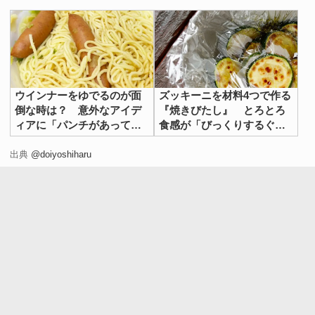
ウインナーをゆでるのが面
ズッキーニを材料4つで作る
倒な時は？ 意外なアイデ
『焼きびたし』 とろとろ
ィアに「パンチがあってう
食感が「びっくりするぐら
まい！」
いおいしい」
出典
@doiyoshiharu