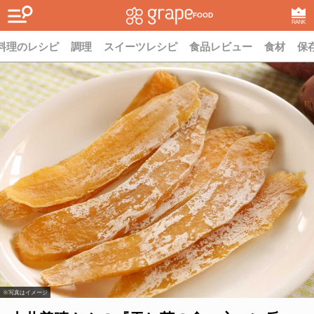
FOOD
RANK
料理のレシピ
調理
スイーツレシピ
食品レビュー
食材
保
※写真はイメージ