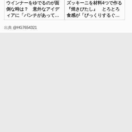
ウインナーをゆでるのが面
ズッキーニを材料4つで作る
倒な時は？ 意外なアイデ
『焼きびたし』 とろとろ
ィアに「パンチがあってう
食感が「びっくりするぐら
まい！」
いおいしい」
出典
@HG7654321