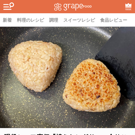
FOOD
RANK
新着
料理のレシピ
調理
スイーツレシピ
食品レビュー