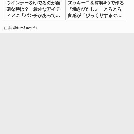
ウインナーをゆでるのが面
ズッキーニを材料4つで作る
倒な時は？ 意外なアイデ
『焼きびたし』 とろとろ
ィアに「パンチがあってう
食感が「びっくりするぐら
まい！」
いおいしい」
出典
@furafurafufu