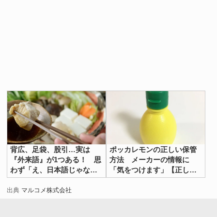
背広、足袋、股引…実は
ポッカレモンの正しい保管
『外来語』が1つある！ 思
方法 メーカーの情報に
わず「え、日本語じゃない
「気をつけます」【正しい
の？」と驚く名前3選
保存方法4選】
出典
マルコメ株式会社