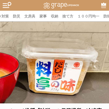
LIFEHACK
RANK
さ対策
防災
文房具
家事
収納
捨て方
１００円均一
防